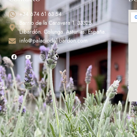
+34 674 61 63 54
Barrio de la Caravera 1. 33325.
Libardón. Colunga. Asturias. España.
info@palaciodelibardon.com
Obt